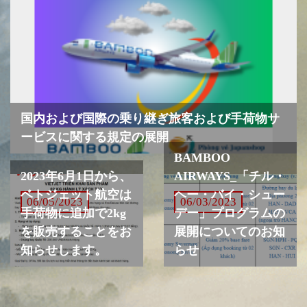
国内および国際の乗り継ぎ旅客および手荷物サ
ービスに関する規定の展開
BAMBOO
2023年6月1日から、
AIRWAYS_「チル・
ベトジェット航空は
ヘー・バイ・シュー
06/05/2023
06/03/2023
手荷物に追加で2kg
デー」プログラムの
を販売することをお
展開についてのお知
知らせします。
らせ