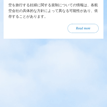
空を旅行する妊婦に関する規制についての情報は、各航
空会社の具体的な方針によって異なる可能性があり、依
存することがあります。
Read more
観光の名所
フライトニュース
東京ツアー
国内ツアー
Tour du lịch
医療ツアー
お子様向け体験ツア
Chuyến bay gần
ー
nhất
Danh sách chuyến
bay sắp tới
国内ツアー