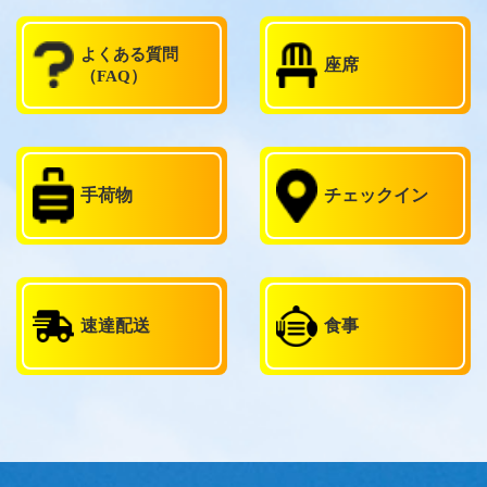
よくある質問
座席
（FAQ）
手荷物
チェックイン
速達配送
食事